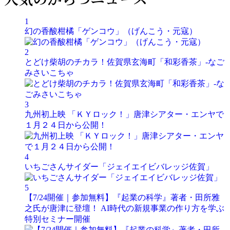
1
幻の香酸柑橘「ゲンコウ」（げんこう・元寇）
2
とどけ柴胡のチカラ！佐賀県玄海町「和彩香茶」-なご
みさいこちゃ
3
九州初上映 「ＫＹロック！」唐津シアター・エンヤで
１月２４日から公開！
4
いちごさんサイダー「ジェイエイビバレッジ佐賀」
5
【7/24開催｜参加無料】『起業の科学』著者・田所雅
之氏が唐津に登壇！ AI時代の新規事業の作り方を学ぶ
特別セミナー開催