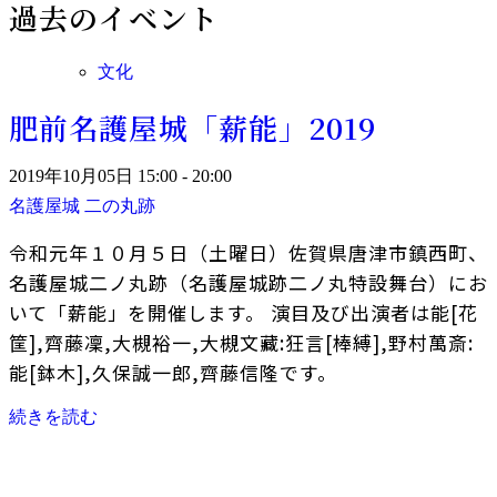
過去のイベント
文化
肥前名護屋城「薪能」2019
2019年10月05日 15:00 - 20:00
名護屋城 二の丸跡
令和元年１０月５日（土曜日）佐賀県唐津市鎮西町、
名護屋城二ノ丸跡（名護屋城跡二ノ丸特設舞台）にお
いて「薪能」を開催します。 演目及び出演者は能[花
筐],齊藤凜,大槻裕一,大槻文藏:狂言[棒縛],野村萬斎:
能[鉢木],久保誠一郎,齊藤信隆です。
続きを読む