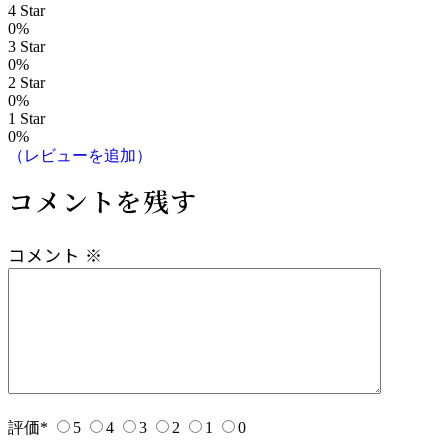
ビ
4 Star
0%
ゲ
3 Star
0%
2 Star
ー
0%
1 Star
シ
0%
（レビューを追加）
ョ
コメントを残す
ン
コメント
※
評価
*
5
4
3
2
1
0