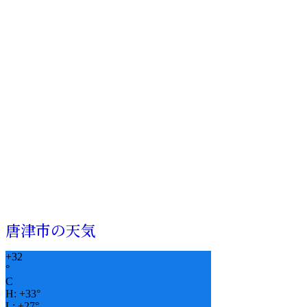
唐津市の天気
+
32
°
C
H:
+
33°
L:
+
27°