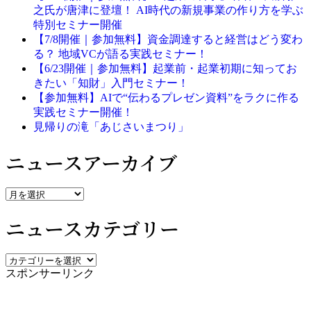
之氏が唐津に登壇！ AI時代の新規事業の作り方を学ぶ
特別セミナー開催
【7/8開催｜参加無料】資金調達すると経営はどう変わ
る？ 地域VCが語る実践セミナー！
【6/23開催｜参加無料】起業前・起業初期に知ってお
きたい「知財」入門セミナー！
【参加無料】AIで“伝わるプレゼン資料”をラクに作る
実践セミナー開催！
見帰りの滝「あじさいまつり」
ニュースアーカイブ
ニ
ュ
ニュースカテゴリー
ー
ス
ア
ニ
ー
スポンサーリンク
ュ
カ
ー
イ
ス
ブ