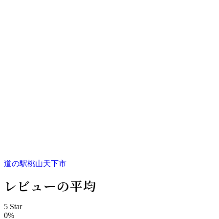
投
道の駅桃山天下市
レビューの平均
稿
ナ
5 Star
0%