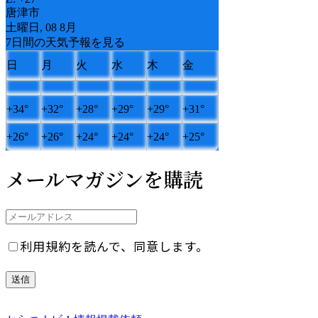
唐津市
土曜日, 08 8月
7日間の天気予報を見る
日
月
火
水
木
金
+
34°
+
32°
+
28°
+
29°
+
29°
+
31°
+
26°
+
26°
+
24°
+
24°
+
24°
+
25°
メールマガジンを購読
利用規約を読んで、同意します。