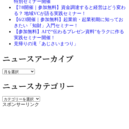
特別セミナー開催
【7/8開催｜参加無料】資金調達すると経営はどう変わ
る？ 地域VCが語る実践セミナー！
【6/23開催｜参加無料】起業前・起業初期に知ってお
きたい「知財」入門セミナー！
【参加無料】AIで“伝わるプレゼン資料”をラクに作る
実践セミナー開催！
見帰りの滝「あじさいまつり」
ニュースアーカイブ
ニ
ュ
ニュースカテゴリー
ー
ス
ア
ニ
ー
スポンサーリンク
ュ
カ
ー
イ
ス
ブ
カ
テ