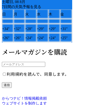
土曜日, 08 8月
7日間の天気予報を見る
日
月
火
水
木
金
+
34°
+
32°
+
28°
+
29°
+
29°
+
31°
+
26°
+
26°
+
24°
+
24°
+
24°
+
25°
メールマガジンを購読
利用規約を読んで、同意します。
からつナビ！情報掲載依頼
ウェブサイトを制作します