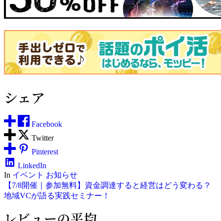
シェア
Facebook
Twitter
Pinterest
LinkedIn
In
イベント
お知らせ
投
【7/8開催｜参加無料】資金調達すると経営はどう変わる？
地域VCが語る実践セミナー！
稿
レビューの平均