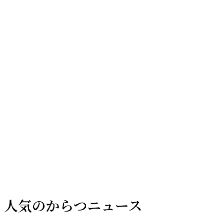
ゴ
リ
ー
人気のからつニュース