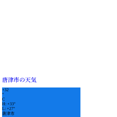
唐津市の天気
+
32
°
C
H:
+
33°
L:
+
27°
唐津市