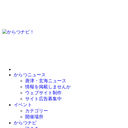
コ
ン
テ
ン
ツ
を
ス
からつナビ！
唐津まちナビ・佐賀県唐津・玄海のニュース・イベン
キ
ッ
プ
からつニュース
唐津・玄海ニュース
情報を掲載しませんか
ウェブサイト制作
サイト広告募集中
イベント
カテゴリー
開催場所
からつナビ