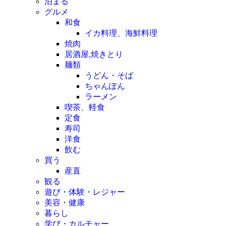
泊まる
グルメ
和食
イカ料理、海鮮料理
焼肉
居酒屋,焼きとり
麺類
うどん・そば
ちゃんぽん
ラーメン
喫茶、軽食
定食
寿司
洋食
飲む
買う
産直
観る
遊び・体験・レジャー
美容・健康
暮らし
学び・カルチャー