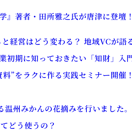
科学』著者・田所雅之氏が唐津に登壇！
ると経営はどう変わる？ 地域VCが語
起業初期に知っておきたい「知財」入
資料”をラクに作る実践セミナー開催
る温州みかんの花摘みを行いました
ってどう使うの？