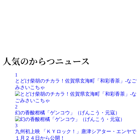
人気のからつニュース
1
とどけ柴胡のチカラ！佐賀県玄海町「和彩香茶」-なご
みさいこちゃ
2
幻の香酸柑橘「ゲンコウ」（げんこう・元寇）
3
九州初上映 「ＫＹロック！」唐津シアター・エンヤで
１月２４日から公開！