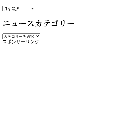
ニ
ュ
ニュースカテゴリー
ー
ス
ア
ニ
ー
スポンサーリンク
ュ
カ
ー
イ
ス
ブ
カ
テ
ゴ
リ
ー