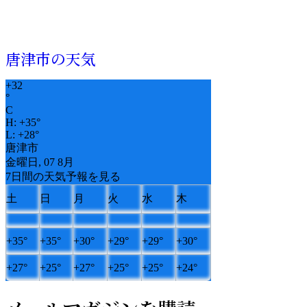
唐津市の天気
+
32
°
C
H:
+
35°
L:
+
28°
唐津市
金曜日, 07 8月
7日間の天気予報を見る
土
日
月
火
水
木
+
35°
+
35°
+
30°
+
29°
+
29°
+
30°
+
27°
+
25°
+
27°
+
25°
+
25°
+
24°