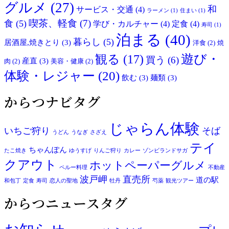
グルメ
(27)
和
サービス・交通
(4)
ラーメン
(1)
住まい
(1)
喫茶、軽食
(7)
食
(5)
学び・カルチャー
(4)
定食
(4)
寿司
(1)
泊まる
(40)
暮らし
(5)
居酒屋,焼きとり
(3)
洋食
(2)
焼
観る
(17)
遊び・
買う
(6)
産直
(3)
肉
(2)
美容・健康
(2)
体験・レジャー
(20)
飲む
(3)
麺類
(3)
からつナビタグ
じゃらん体験
いちご狩り
そば
うどん
うなぎ
さざえ
テイ
ちゃんぽん
たこ焼き
ゆうすげ
りんご狩り
カレー
ゾンビランドサガ
クアウト
ホットペーパーグルメ
ペルー料理
不動産
波戸岬
直売所
道の駅
和包丁
定食
寿司
恋人の聖地
牡丹
芍薬
観光ツアー
からつニュースタグ