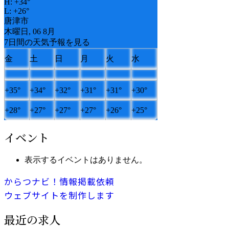
H:
+
34°
L:
+
26°
唐津市
木曜日, 06 8月
7日間の天気予報を見る
金
土
日
月
火
水
+
35°
+
34°
+
32°
+
31°
+
31°
+
30°
+
28°
+
27°
+
27°
+
27°
+
26°
+
25°
イベント
表示するイベントはありません。
からつナビ！情報掲載依頼
ウェブサイトを制作します
最近の求人