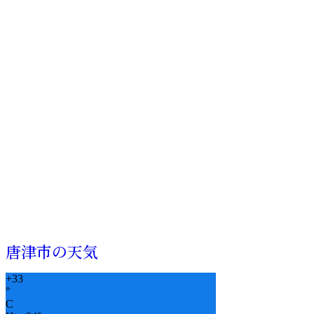
唐津市の天気
+
33
°
C