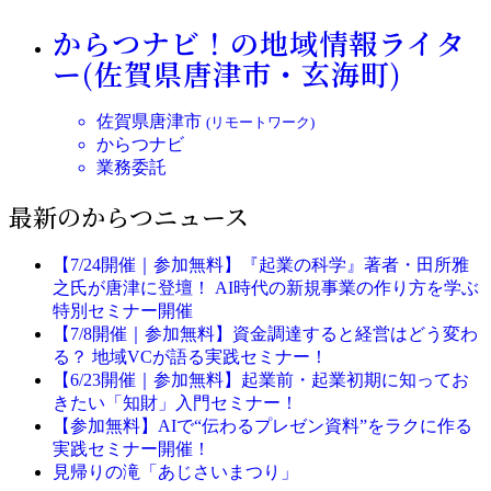
からつナビ！の地域情報ライタ
ー(佐賀県唐津市・玄海町)
佐賀県唐津市
(リモートワーク)
からつナビ
業務委託
最新のからつニュース
【7/24開催｜参加無料】『起業の科学』著者・田所雅
之氏が唐津に登壇！ AI時代の新規事業の作り方を学ぶ
特別セミナー開催
【7/8開催｜参加無料】資金調達すると経営はどう変わ
る？ 地域VCが語る実践セミナー！
【6/23開催｜参加無料】起業前・起業初期に知ってお
きたい「知財」入門セミナー！
【参加無料】AIで“伝わるプレゼン資料”をラクに作る
実践セミナー開催！
見帰りの滝「あじさいまつり」