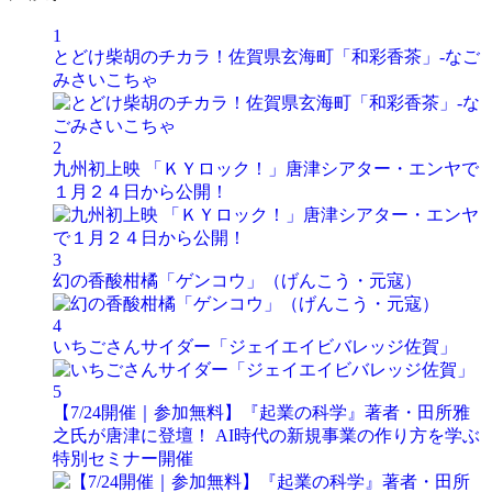
1
とどけ柴胡のチカラ！佐賀県玄海町「和彩香茶」-なご
みさいこちゃ
2
九州初上映 「ＫＹロック！」唐津シアター・エンヤで
１月２４日から公開！
3
幻の香酸柑橘「ゲンコウ」（げんこう・元寇）
4
いちごさんサイダー「ジェイエイビバレッジ佐賀」
5
【7/24開催｜参加無料】『起業の科学』著者・田所雅
之氏が唐津に登壇！ AI時代の新規事業の作り方を学ぶ
特別セミナー開催