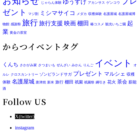
お知らせ
プレ
ゆうすげ
じゃらん体験
アカンサス
ゲンコウ
ゼント
ミシマサイコ
マジ割
メダカ
収穫体験
名護屋城
名護屋城博
旅行
旅行支援
映画
棚田
起
物館
感謝祭
椿コスメ
観光いちご園
業
黄金の茶室
からつイベントタグ
イベント
くんち
さかがみ家
さつまいも
ぜんざい
みかん
りんご
オ
プレゼント
マルシェ
ゾンビランドサガ
収穫
ルレ
クロスカントリー
名護屋城
茶会
棚田
花火
体験
旅行
祇園
薪能
唐津焼
新米
祇園祭
綱引き
酒
Follow US
X(twitter)
instagram