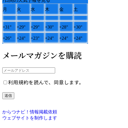
7日間の天気予報を見る
月
火
水
木
金
土
+
31°
+
29°
+
29°
+
30°
+
28°
+
30°
+
26°
+
24°
+
23°
+
24°
+
24°
+
24°
メールマガジンを購読
利用規約を読んで、同意します。
からつナビ！情報掲載依頼
ウェブサイトを制作します