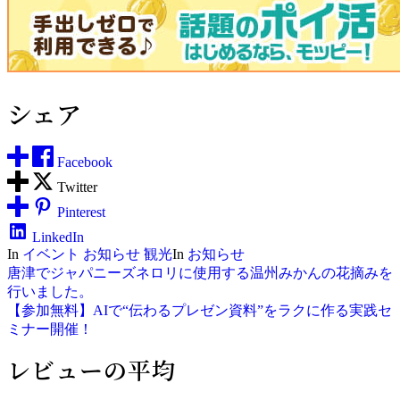
シェア
Facebook
Twitter
Pinterest
LinkedIn
In
イベント
お知らせ
観光
In
お知らせ
投
唐津でジャパニーズネロリに使用する温州みかんの花摘みを
行いました。
稿
【参加無料】AIで“伝わるプレゼン資料”をラクに作る実践セ
ミナー開催！
ナ
レビューの平均
ビ