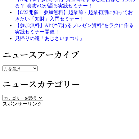
る？ 地域VCが語る実践セミナー！
【6/23開催｜参加無料】起業前・起業初期に知ってお
きたい「知財」入門セミナー！
【参加無料】AIで“伝わるプレゼン資料”をラクに作る
実践セミナー開催！
見帰りの滝「あじさいまつり」
ニュースアーカイブ
ニ
ュ
ニュースカテゴリー
ー
ス
ア
ニ
ー
スポンサーリンク
ュ
カ
ー
イ
ス
ブ
カ
テ
ゴ