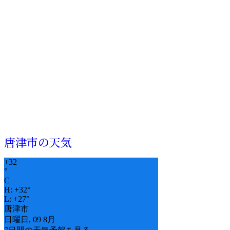
唐津市の天気
+
32
°
C
H:
+
32°
L:
+
27°
唐津市
日曜日, 09 8月