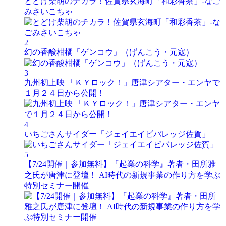
とどけ柴胡のチカラ！佐賀県玄海町「和彩香茶」-なご
みさいこちゃ
2
幻の香酸柑橘「ゲンコウ」（げんこう・元寇）
3
九州初上映 「ＫＹロック！」唐津シアター・エンヤで
１月２４日から公開！
4
いちごさんサイダー「ジェイエイビバレッジ佐賀」
5
【7/24開催｜参加無料】『起業の科学』著者・田所雅
之氏が唐津に登壇！ AI時代の新規事業の作り方を学ぶ
特別セミナー開催