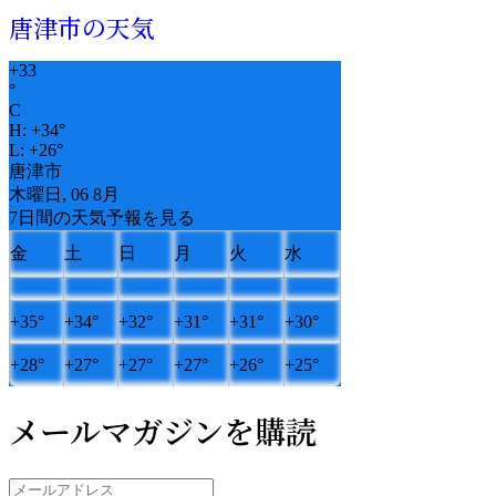
唐津市の天気
+
33
°
C
H:
+
34°
L:
+
26°
唐津市
木曜日, 06 8月
7日間の天気予報を見る
金
土
日
月
火
水
+
35°
+
34°
+
32°
+
31°
+
31°
+
30°
+
28°
+
27°
+
27°
+
27°
+
26°
+
25°
メールマガジンを購読