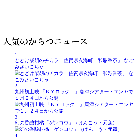
人気のからつニュース
1
とどけ柴胡のチカラ！佐賀県玄海町「和彩香茶」-なご
みさいこちゃ
2
九州初上映 「ＫＹロック！」唐津シアター・エンヤで
１月２４日から公開！
3
幻の香酸柑橘「ゲンコウ」（げんこう・元寇）
4