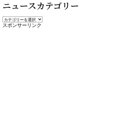
ニュースカテゴリー
ー
ス
ア
ニ
ー
スポンサーリンク
ュ
カ
ー
イ
ス
ブ
カ
テ
ゴ
リ
ー