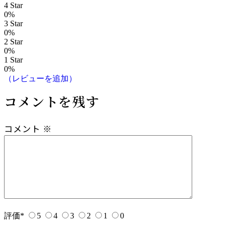
4 Star
ゲ
0%
3 Star
ー
0%
2 Star
0%
シ
1 Star
0%
ョ
（レビューを追加）
ン
コメントを残す
コメント
※
評価
*
5
4
3
2
1
0