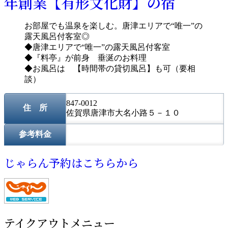
年創業【有形文化財】の宿
お部屋でも温泉を楽しむ。唐津エリアで“唯一”の
露天風呂付客室◎
◆唐津エリアで“唯一”の露天風呂付客室
◆『料亭』が前身 垂涎のお料理
◆お風呂は 【時間帯の貸切風呂】も可（要相
談）
847-0012
住 所
佐賀県唐津市大名小路５－１０
参考料金
じゃらん予約はこちらから
テイクアウトメニュー