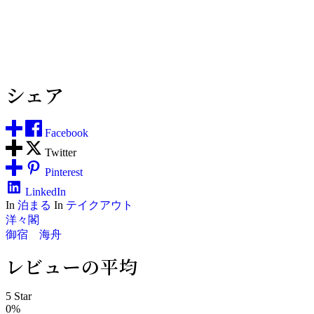
シェア
Facebook
Twitter
Pinterest
LinkedIn
In
泊まる
In
テイクアウト
投
洋々閣
御宿 海舟
稿
レビューの平均
ナ
5 Star
ビ
0%