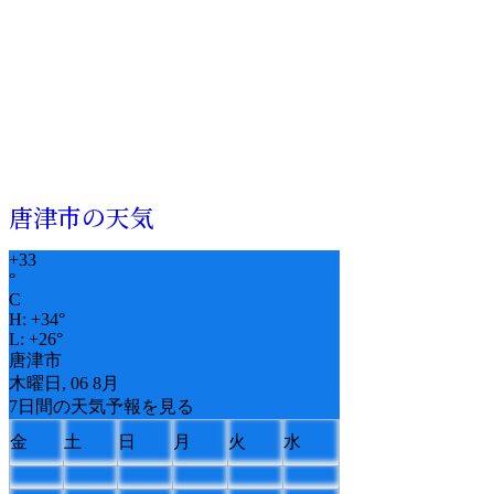
唐津市の天気
+
33
°
C
H:
+
34°
L:
+
26°
唐津市
木曜日, 06 8月
7日間の天気予報を見る
金
土
日
月
火
水