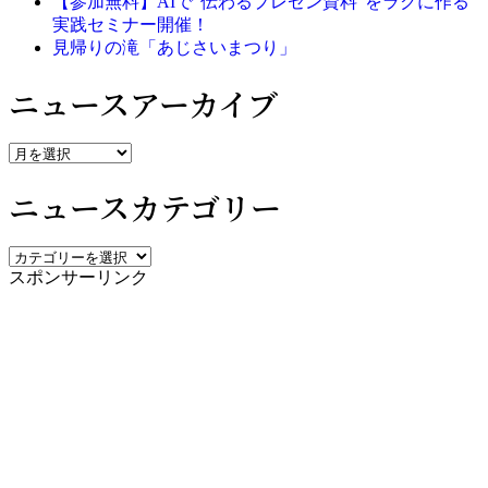
【参加無料】AIで“伝わるプレゼン資料”をラクに作る
実践セミナー開催！
見帰りの滝「あじさいまつり」
ニュースアーカイブ
ニ
ュ
ニュースカテゴリー
ー
ス
ア
ニ
ー
スポンサーリンク
ュ
カ
ー
イ
ス
ブ
カ
テ
ゴ
リ
ー