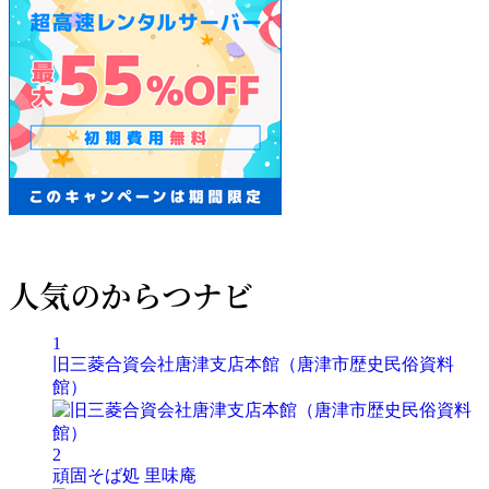
人気のからつナビ
1
旧三菱合資会社唐津支店本館（唐津市歴史民俗資料
館）
2
頑固そば処 里味庵