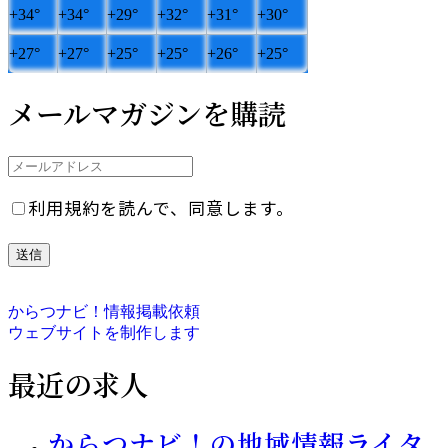
+
34°
+
34°
+
29°
+
32°
+
31°
+
30°
+
27°
+
27°
+
25°
+
25°
+
26°
+
25°
メールマガジンを購読
利用規約を読んで、同意します。
からつナビ！情報掲載依頼
ウェブサイトを制作します
最近の求人
からつナビ！の地域情報ライタ